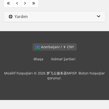
Yardım
Azerbaijani / ￥ CNY
Əlaqə
Xidmət Şərtləri
Müəllif hüquqları © 2026 梦飞云服务器MFISP. Bütün hüquqlar
qorunur.