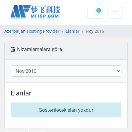
0
Səbət
Azerbaijan Hosting Provider
Elanlar
Noy 2016
Nizamlamalara görə
Elanlar
Göstəriləcək elan yoxdur