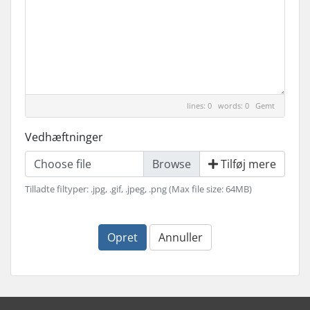
lines: 0 words: 0
Gemt
Vedhæftninger
Choose file
Tilføj mere
Tilladte filtyper: .jpg, .gif, .jpeg, .png (Max file size: 64MB)
Opret
Annuller