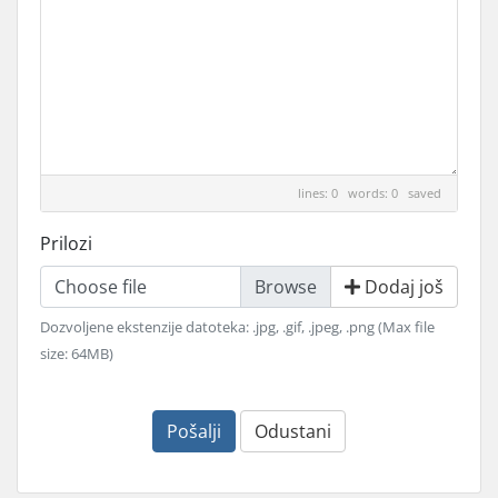
lines: 0 words: 0
saved
Prilozi
Choose file
Dodaj još
Dozvoljene ekstenzije datoteka: .jpg, .gif, .jpeg, .png (Max file
size: 64MB)
Pošalji
Odustani