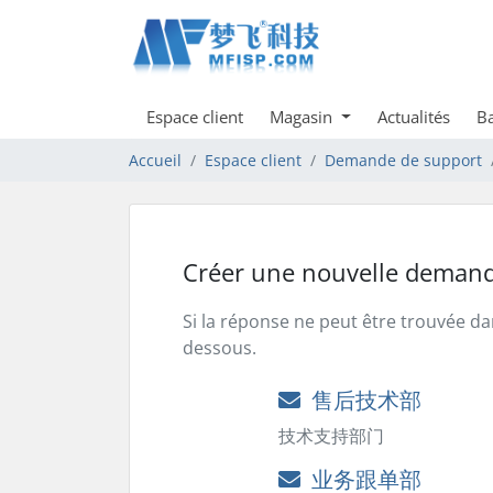
Espace client
Magasin
Actualités
Ba
Accueil
Espace client
Demande de support
Créer une nouvelle demand
Si la réponse ne peut être trouvée da
dessous.
售后技术部
技术支持部门
业务跟单部