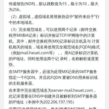
传递报告(NDR)，默认跳数值为15，最小为10，最大
为256。
（2）虚拟域，虚拟域名将替换协议中“邮件来自于”行
中的本地域名。
（3）完全规范域名，可以使用两个记录（邮件交换
程序MX和A记录）标识并验证TCP/IP网络中的计算
机。其中，邮件交换程序(MX)记录标识主机及与 计算
机相关的域名，域名将使用完全规范域名(FQDN)格式
（例如mail.heuet.com等），。用A记录标识计算机
的IP地址。同时使用这两个记 录时，名称解析速度更
快。
在SMTP服务器中，必须为处理MX记录的SMTP服务
指定一个FQDN。并且此FQDN 要被DNS用来标识域
的主机服务器。
在本章中完全规范域名为server-mail.heuet.com，
此记录需要在DNS中创建并且被解析到SMTP服务器
的IP地址（本例中为202.206.197.195）
设置“完全规范域名”后，单击“检查DNS”按钮，如果