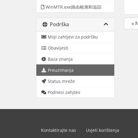
WinMTR.exe路由检测和追踪
« 
Podrška
Moji zahtjevi za podršku
Obavijesti
Baza znanja
Preuzimanja
Status mreže
Podnesi zahjtev
Kontaktirajte nas
Uvjeti korištenja