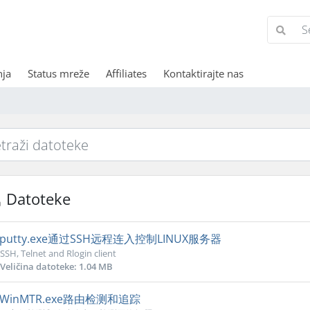
nja
Status mreže
Affiliates
Kontaktirajte nas
Datoteke
putty.exe通过SSH远程连入控制LINUX服务器
SSH, Telnet and Rlogin client
Veličina datoteke: 1.04 MB
WinMTR.exe路由检测和追踪