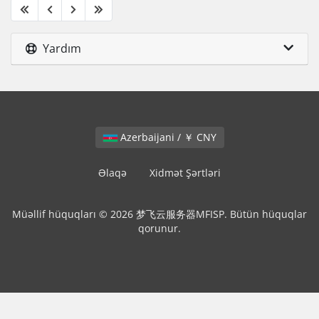
Yardım
Azerbaijani / ￥ CNY
Əlaqə
Xidmət Şərtləri
Müəllif hüquqları © 2026 梦飞云服务器MFISP. Bütün hüquqlar
qorunur.