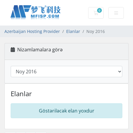
0
Səbət
Azerbaijan Hosting Provider
Elanlar
Noy 2016
Nizamlamalara görə
Elanlar
Göstəriləcək elan yoxdur