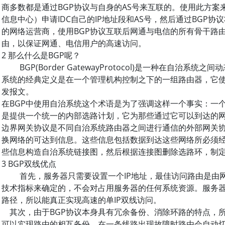
商多数都是通过BGP协议与自身的AS号来互联的。使用此方案来
信息中心）申请IDC自己的IP地址段和AS号，然后通过BGP协
的网络运营商，使用BGP协议互联后网通与电信的所有骨干路由设
由，以保证网通、电信用户的高速访问。
2 那么什么是BGP呢？
BGP(Border GatewayProtocol)是一种在自治系
系统的经典定义是在一个管理机构控制之下的一组路由器，它使
发报文。
在BGP中使用自治系统这个术语是为了强调这样一个事实：一
是提供一个统一的内部选路计划，它为那些通过它可以到达的
边界网关协议是不同自治系统路由器之间进行通信的外部网关协议
换网络的可达到信息。这些信息包括数据到达这些网络所必须经
些信息构造自治系统链接图，然后根据连接图删除选路环，
3 BGP双线优点
首先，服务器只需要设置一个IP地址，最佳访问路由是由网
技术指标来确定的，不会对占用服务器的任何系统资源。服务
路径，所以能真正实现高速的单IP双线访问。
其次，由于BGP协议本身具有冗余备份、消除环路的特点，所以
可以实现路由的相互备份，在一条线路出现故障时路由会自动