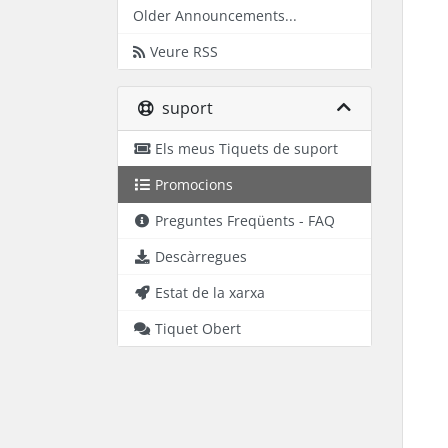
Older Announcements...
Veure RSS
suport
Els meus Tiquets de suport
Promocions
Preguntes Freqüents - FAQ
Descàrregues
Estat de la xarxa
Tiquet Obert